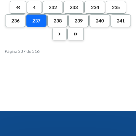
232
233
234
235
236
237
238
239
240
241
Página 237 de 316