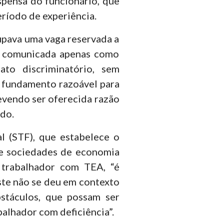
ispensa do funcionário, que
eríodo de experiência.
upava uma vaga reservada a
4, comunicada apenas como
ato discriminatório, sem
ui fundamento razoável para
evendo ser oferecida razão
ado.
l (STF), que estabelece o
e sociedades de economia
 trabalhador com TEA, “é
este não se deu em contexto
obstáculos, que possam ser
lhador com deficiência”.