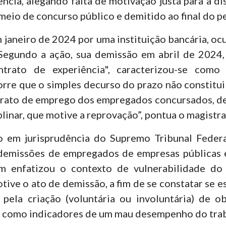
ncia, alegando falta de motivação justa para a d
meio de concurso público e demitido ao final do p
 janeiro de 2024 por uma instituição bancária, oc
 Segundo a ação, sua demissão em abril de 202
trato de experiência", caracterizou-se como 
Ocorre que o simples decurso do prazo não constit
trato de emprego dos empregados concursados, d
plinar, que motive a reprovação”, pontua o magistr
o em jurisprudência do Supremo Tribunal Federa
 demissões de empregados de empresas públicas 
 enfatizou o contexto de vulnerabilidade do
ive o ato de demissão, a fim de se constatar se 
o pela criação (voluntária ou involuntária) de 
 como indicadores de um mau desempenho do traba