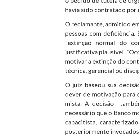
o pedido de tutela de urgê
havia sido contratado por 
O reclamante, admitido em
pessoas com deficiência.
"extinção normal do con
justificativa plausível. “
motivar a extinção do con
técnica, gerencial ou disci
O juiz baseou sua decisã
dever de motivação para
mista. A decisão também
necessário que o Banco mot
capacitista, caracterizad
posteriormente invocados