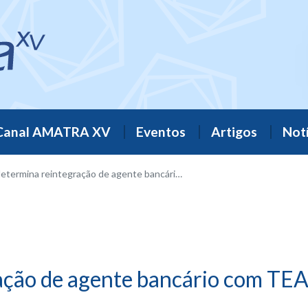
Canal AMATRA XV
Eventos
Artigos
Notí
rmina reintegração de agente bancário com TEA demitido sem justa causa
ação de agente bancário com TEA