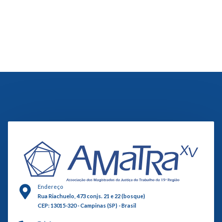
Endereço
Rua Riachuelo, 473 conjs. 21 e 22 (bosque)
CEP: 13015-320 - Campinas (SP) - Brasil