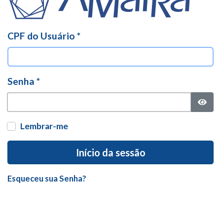
CPF do Usuário
*
Senha
*
Mostr
Lembrar-me
Início da sessão
Esqueceu sua Senha?