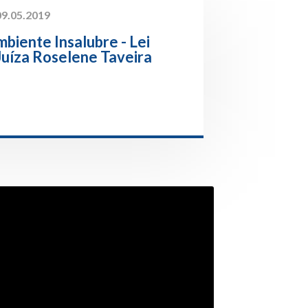
09.05.2019
biente Insalubre - Lei
Juíza Roselene Taveira