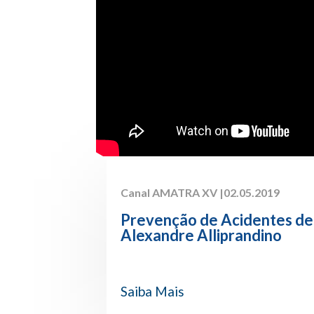
Canal AMATRA XV |
02.05.2019
Prevenção de Acidentes de 
Alexandre Alliprandino
Saiba Mais