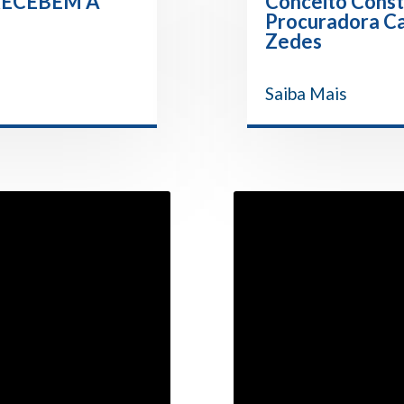
RECEBEM A
Conceito Const
Procuradora Ca
Zedes
Saiba Mais