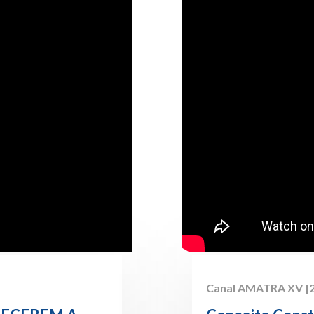
Canal AMATRA XV |