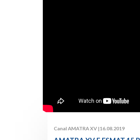
Canal AMATRA XV |
16.08.2019